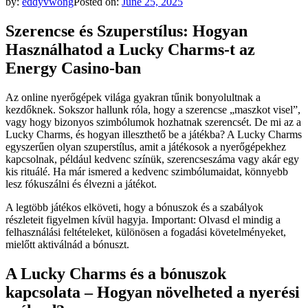
by:
eddyvwong
Posted on:
June 25, 2025
Szerencse és Szuperstílus: Hogyan
Használhatod a Lucky Charms‑t az
Energy Casino‑ban
Az online nyerőgépek világa gyakran tűnik bonyolultnak a
kezdőknek. Sokszor hallunk róla, hogy a szerencse „maszkot visel”,
vagy hogy bizonyos szimbólumok hozhatnak szerencsét. De mi az a
Lucky Charms, és hogyan illeszthető be a játékba? A Lucky Charms
egyszerűen olyan szuperstílus, amit a játékosok a nyerőgépekhez
kapcsolnak, például kedvenc színük, szerencseszáma vagy akár egy
kis rituálé. Ha már ismered a kedvenc szimbólumaidat, könnyebb
lesz fókuszálni és élvezni a játékot.
A legtöbb játékos elköveti, hogy a bónuszok és a szabályok
részleteit figyelmen kívül hagyja. Important: Olvasd el mindig a
felhasználási feltételeket, különösen a fogadási követelményeket,
mielőtt aktiválnád a bónuszt.
A Lucky Charms és a bónuszok
kapcsolata – Hogyan növelheted a nyerési