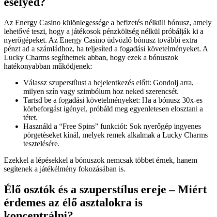
esélyed?
Az Energy Casino különlegessége a befizetés nélküli bónusz, amely
lehetővé teszi, hogy a játékosok pénzköltség nélkül próbálják ki a
nyerőgépeket. Az Energy Casino üdvözlő bónusz további extra
pénzt ad a számládhoz, ha teljesíted a fogadási követelményeket. A
Lucky Charms segíthetnek abban, hogy ezek a bónuszok
hatékonyabban működjenek:
Válassz szuperstílust a bejelentkezés előtt: Gondolj arra,
milyen szín vagy szimbólum hoz neked szerencsét.
Tartsd be a fogadási követelményeket: Ha a bónusz 30x-es
körbeforgást igényel, próbáld meg egyenletesen elosztani a
tétet.
Használd a “Free Spins” funkciót: Sok nyerőgép ingyenes
pörgetéseket kínál, melyek remek alkalmak a Lucky Charms
tesztelésére.
Ezekkel a lépésekkel a bónuszok nemcsak többet érnek, hanem
segítenek a játékélmény fokozásában is.
Élő osztók és a szuperstílus ereje – Miért
érdemes az élő asztalokra is
koncentrálni?