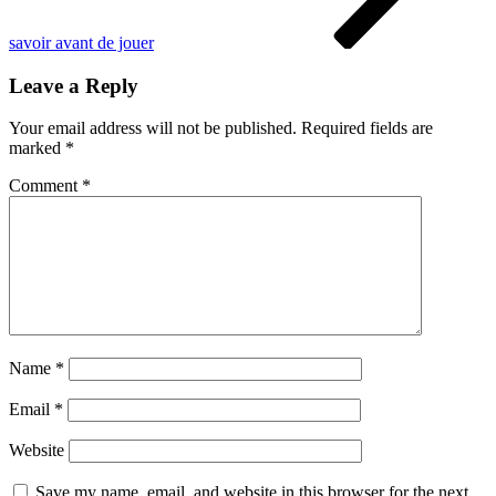
savoir avant de jouer
Leave a Reply
Your email address will not be published.
Required fields are
marked
*
Comment
*
Name
*
Email
*
Website
Save my name, email, and website in this browser for the next