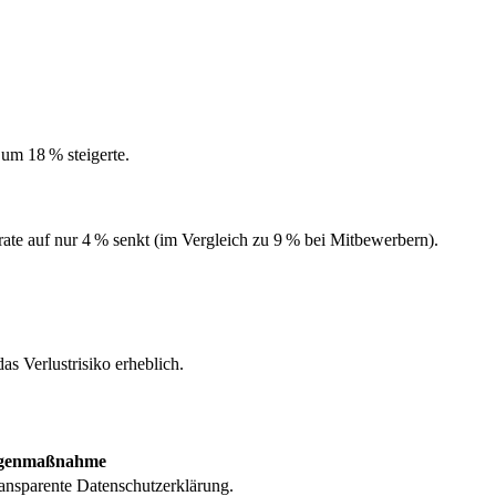
um 18 % steigerte.
e auf nur 4 % senkt (im Vergleich zu 9 % bei Mitbewerbern).
as Verlustrisiko erheblich.
genmaßnahme
ransparente Datenschutzerklärung.