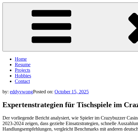
Skip
Edward V. Wong
to
content
Home
Resume
Projects
Hobbies
Contact
by:
eddyvwong
Posted on:
October 15, 2025
Expertenstrategien für Tischspiele im Cr
Der vorliegende Bericht analysiert, wie Spieler im Crazybuzzer Cas
2023‑2024 zeigen, dass gezielte Einsatzstrategien, schnelle Auszahlu
Handlungsempfehlungen, vergleicht Benchmarks mit anderen deutsch