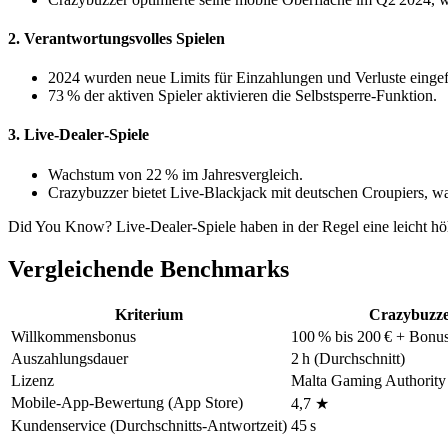
2. Verantwortungsvolles Spielen
2024 wurden neue Limits für Einzahlungen und Verluste eingef
73 % der aktiven Spieler aktivieren die Selbstsperre‑Funktion.
3. Live‑Dealer‑Spiele
Wachstum von 22 % im Jahresvergleich.
Crazybuzzer bietet Live‑Blackjack mit deutschen Croupiers, w
Did You Know? Live‑Dealer‑Spiele haben in der Regel eine leicht höhe
Vergleichende Benchmarks
Kriterium
Crazybuzze
Willkommensbonus
100 % bis 200 € + Bonu
Auszahlungsdauer
2 h (Durchschnitt)
Lizenz
Malta Gaming Authority
Mobile‑App‑Bewertung (App Store)
4,7 ★
Kundenservice (Durchschnitts‑Antwortzeit)
45 s