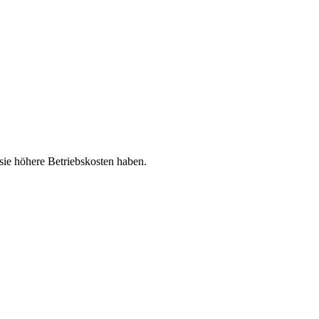
 sie höhere Betriebskosten haben.