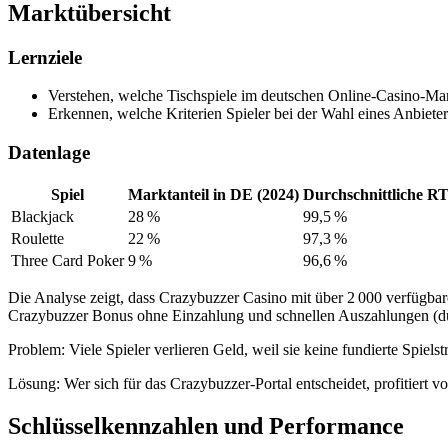
Marktübersicht
Lernziele
Verstehen, welche Tischspiele im deutschen Online‑Casino‑Mark
Erkennen, welche Kriterien Spieler bei der Wahl eines Anbieters
Datenlage
Spiel
Marktanteil in DE (2024)
Durchschnittliche R
Blackjack
28 %
99,5 %
Roulette
22 %
97,3 %
Three Card Poker
9 %
96,6 %
Die Analyse zeigt, dass Crazybuzzer Casino mit über 2 000 verfügbar
Crazybuzzer Bonus ohne Einzahlung und schnellen Auszahlungen (durc
Problem: Viele Spieler verlieren Geld, weil sie keine fundierte Spiel
Lösung: Wer sich für das Crazybuzzer‑Portal entscheidet, profitiert 
Schlüsselkennzahlen und Performance