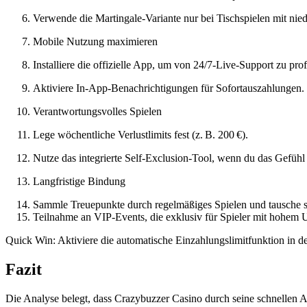
Verwende die Martingale‑Variante nur bei Tischspielen mit niedri
Mobile Nutzung maximieren
Installiere die offizielle App, um von 24/7‑Live‑Support zu profi
Aktiviere In‑App‑Benachrichtigungen für Sofortauszahlungen.
Verantwortungsvolles Spielen
Lege wöchentliche Verlustlimits fest (z. B. 200 €).
Nutze das integrierte Self‑Exclusion‑Tool, wenn du das Gefühl h
Langfristige Bindung
Sammle Treuepunkte durch regelmäßiges Spielen und tausche s
Teilnahme an VIP‑Events, die exklusiv für Spieler mit hohem
Quick Win: Aktiviere die automatische Einzahlungslimitfunktion in d
Fazit
Die Analyse belegt, dass Crazybuzzer Casino durch seine schnellen 