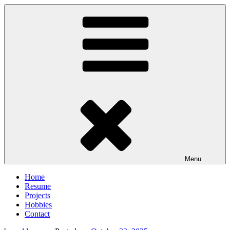
Skip
Edward V. Wong
to
content
Menu
Home
Resume
Projects
Hobbies
Contact