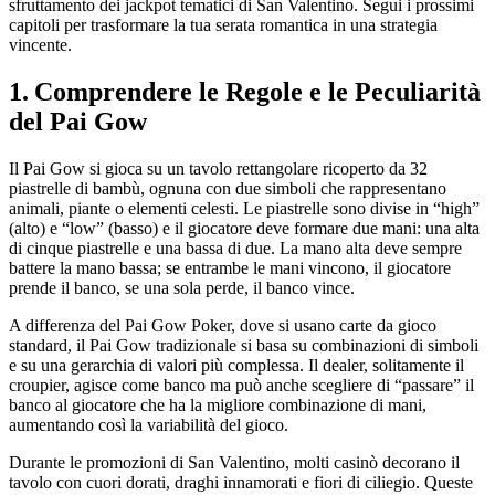
sfruttamento dei jackpot tematici di San Valentino. Segui i prossimi
capitoli per trasformare la tua serata romantica in una strategia
vincente.
1. Comprendere le Regole e le Peculiarità
del Pai Gow
Il Pai Gow si gioca su un tavolo rettangolare ricoperto da 32
piastrelle di bambù, ognuna con due simboli che rappresentano
animali, piante o elementi celesti. Le piastrelle sono divise in “high”
(alto) e “low” (basso) e il giocatore deve formare due mani: una alta
di cinque piastrelle e una bassa di due. La mano alta deve sempre
battere la mano bassa; se entrambe le mani vincono, il giocatore
prende il banco, se una sola perde, il banco vince.
A differenza del Pai Gow Poker, dove si usano carte da gioco
standard, il Pai Gow tradizionale si basa su combinazioni di simboli
e su una gerarchia di valori più complessa. Il dealer, solitamente il
croupier, agisce come banco ma può anche scegliere di “passare” il
banco al giocatore che ha la migliore combinazione di mani,
aumentando così la variabilità del gioco.
Durante le promozioni di San Valentino, molti casinò decorano il
tavolo con cuori dorati, draghi innamorati e fiori di ciliegio. Queste