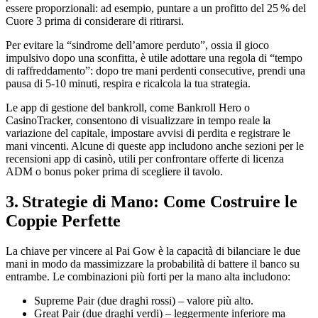
essere proporzionali: ad esempio, puntare a un profitto del 25 % del
Cuore 3 prima di considerare di ritirarsi.
Per evitare la “sindrome dell’amore perduto”, ossia il gioco
impulsivo dopo una sconfitta, è utile adottare una regola di “tempo
di raffreddamento”: dopo tre mani perdenti consecutive, prendi una
pausa di 5‑10 minuti, respira e ricalcola la tua strategia.
Le app di gestione del bankroll, come Bankroll Hero o
CasinoTracker, consentono di visualizzare in tempo reale la
variazione del capitale, impostare avvisi di perdita e registrare le
mani vincenti. Alcune di queste app includono anche sezioni per le
recensioni app di casinò, utili per confrontare offerte di licenza
ADM o bonus poker prima di scegliere il tavolo.
3. Strategie di Mano: Come Costruire le
Coppie Perfette
La chiave per vincere al Pai Gow è la capacità di bilanciare le due
mani in modo da massimizzare la probabilità di battere il banco su
entrambe. Le combinazioni più forti per la mano alta includono:
Supreme Pair (due draghi rossi) – valore più alto.
Great Pair (due draghi verdi) – leggermente inferiore ma