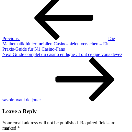
Post
Friday
navigation
:
comment
maximiser
vos
gains
grâce
Previous
Die
aux
Mathematik hinter mobilen Casinospielen verstehen – Ein
ventes
Praxis‑Guide für N1 Casino‑Fans
de
Next
Next
Guide complet du casino en ligne : Tout ce que vous devez
bonus
Post
en
ligne
savoir avant de jouer
Leave a Reply
Your email address will not be published.
Required fields are
marked
*