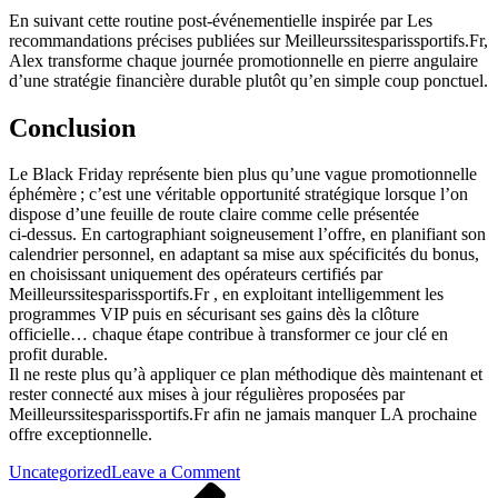
En suivant cette routine post‑événementielle inspirée par Les
recommandations précises publiées sur Meilleurssitesparissportifs.Fr,
Alex transforme chaque journée promotionnelle en pierre angulaire
d’une stratégie financière durable plutôt qu’en simple coup ponctuel.
Conclusion
Le Black Friday représente bien plus qu’une vague promotionnelle
éphémère ; c’est une véritable opportunité stratégique lorsque l’on
dispose d’une feuille de route claire comme celle présentée
ci‑dessus. En cartographiant soigneusement l’offre, en planifiant son
calendrier personnel, en adaptant sa mise aux spécificités du bonus,
en choisissant uniquement des opérateurs certifiés par
Meilleurssitesparissportifs.Fr , en exploitant intelligemment les
programmes VIP puis en sécurisant ses gains dès la clôture
officielle… chaque étape contribue à transformer ce jour clé en
profit durable.
Il ne reste plus qu’à appliquer ce plan méthodique dès maintenant et
rester connecté aux mises à jour régulières proposées par
Meilleurssitesparissportifs.Fr afin ne jamais manquer LA prochaine
offre exceptionnelle.​
on
Uncategorized
Leave a Comment
Post
Previous
Black