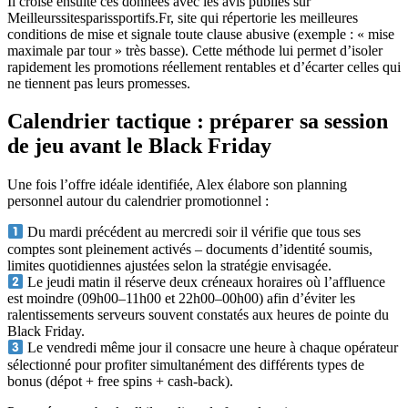
Il croise ensuite ces données avec les avis publiés sur
Meilleurssitesparissportifs.Fr, site qui répertorie les meilleures
conditions de mise et signale toute clause abusive (exemple : « mise
maximale par tour » très basse). Cette méthode lui permet d’isoler
rapidement les promotions réellement rentables et d’écarter celles qui
ne tiennent pas leurs promesses.
Calendrier tactique : préparer sa session
de jeu avant le Black Friday
Une fois l’offre idéale identifiée, Alex élabore son planning
personnel autour du calendrier promotionnel :
Du mardi précédent au mercredi soir il vérifie que tous ses
comptes sont pleinement activés – documents d’identité soumis,
limites quotidiennes ajustées selon la stratégie envisagée.
Le jeudi matin il réserve deux créneaux horaires où l’affluence
est moindre (09h00–11h00 et 22h00–00h00) afin d’éviter les
ralentissements serveurs souvent constatés aux heures de pointe du
Black Friday.
Le vendredi même jour il consacre une heure à chaque opérateur
sélectionné pour profiter simultanément des différents types de
bonus (dépot + free spins + cash‑back).