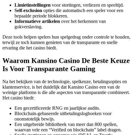
Limietinstellingen
voor stortingen, verliezen en speeltijd.
Self‑exclusion
opties die automatisch een speler voor een
bepaalde periode blokkeren.
Informatieve artikelen
over het herkennen van
gokverslaving.
Deze tools helpen spelers hun spelgedrag onder controle te houden,
terwijl ze toch kunnen genieten van de transparante en snelle
ervaring die het casino biedt.
Waarom Kansino Casino De Beste Keuze
Is Voor Transparante Gaming
Na het bekijken van de technologie, spelkeuze, betalingsopties en
klantenservice, is het duidelijk dat Kansino Casino een van de
weinige platforms is die alle aspecten van transparantie combineert.
Het casino biedt:
Een gecertificeerde RNG en jaarlijkse audits.
Blockchain‑gebaseerde uitbetalingslogboeken voor
onomstotelijk bewijs.
Een uitgebreide bibliotheek van meer dan 800 spellen,
waarvan vele een “Verified on blockchain” label dragen.