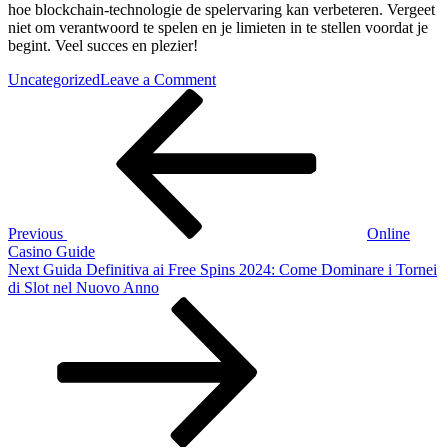
hoe blockchain‑technologie de spelervaring kan verbeteren. Vergeet
niet om verantwoord te spelen en je limieten in te stellen voordat je
begint. Veel succes en plezier!
on
Uncategorized
Leave a Comment
Post
Previous
Transparante
Post
Gaming
navigation
Technologie:
Hoe
Kansino
Casino
De
Spelervaring
Previous
Online
Verandert
Casino Guide
Next
Next
Guida Definitiva ai Free Spins 2024: Come Dominare i Tornei
Post
di Slot nel Nuovo Anno