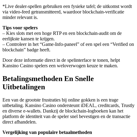
*Live dealer‑spellen gebruiken een fysieke tafel; de uitkomst wordt
via video‑feed getransmitteerd, waardoor blockchain‑verificatie
minder relevant is.
Tips voor spelers
– Kies slots met een hoge RTP en een blockchain‑audit om de
eerlijkste kansen te krijgen.
– Controleer in het “Game‑Info‑paneel” of een spel een “Verified on
blockchain” badge heeft.
Door deze informatie direct in de spelinterface te tonen, helpt
Kansino Casino spelers een weloverwogen keuze te maken.
Betalingsmethoden En Snelle
Uitbetalingen
Een van de grootste frustraties bij online gokken is een trage
uitbetaling. Kansino Casino ondersteunt iDEAL, creditcards, Trustly
en diverse e‑wallets. Dankzij de blockchain‑logboeken kan het
platform de identiteit van de speler snel bevestigen en de transactie
direct afhandelen.
Vergelijking van populaire betaalmethoden