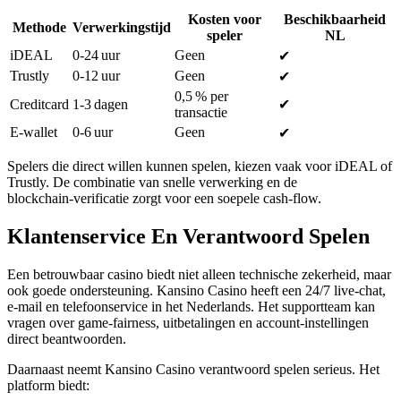
Kosten voor
Beschikbaarheid
Methode
Verwerkingstijd
speler
NL
iDEAL
0‑24 uur
Geen
✔︎
Trustly
0‑12 uur
Geen
✔︎
0,5 % per
Creditcard
1‑3 dagen
✔︎
transactie
E‑wallet
0‑6 uur
Geen
✔︎
Spelers die direct willen kunnen spelen, kiezen vaak voor iDEAL of
Trustly. De combinatie van snelle verwerking en de
blockchain‑verificatie zorgt voor een soepele cash‑flow.
Klantenservice En Verantwoord Spelen
Een betrouwbaar casino biedt niet alleen technische zekerheid, maar
ook goede ondersteuning. Kansino Casino heeft een 24/7 live‑chat,
e‑mail en telefoonservice in het Nederlands. Het supportteam kan
vragen over game‑fairness, uitbetalingen en account‑instellingen
direct beantwoorden.
Daarnaast neemt Kansino Casino verantwoord spelen serieus. Het
platform biedt: