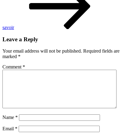
savoir
Leave a Reply
Your email address will not be published.
Required fields are
marked
*
Comment
*
Name
*
Email
*