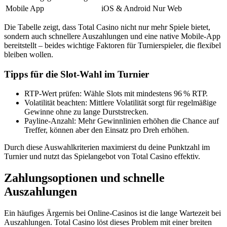
Mobile App
iOS & Android
Nur Web
Die Tabelle zeigt, dass Total Casino nicht nur mehr Spiele bietet,
sondern auch schnellere Auszahlungen und eine native Mobile‑App
bereitstellt – beides wichtige Faktoren für Turnierspieler, die flexibel
bleiben wollen.
Tipps für die Slot‑Wahl im Turnier
RTP‑Wert prüfen: Wähle Slots mit mindestens 96 % RTP.
Volatilität beachten: Mittlere Volatilität sorgt für regelmäßige
Gewinne ohne zu lange Durststrecken.
Payline‑Anzahl: Mehr Gewinnlinien erhöhen die Chance auf
Treffer, können aber den Einsatz pro Dreh erhöhen.
Durch diese Auswahlkriterien maximierst du deine Punktzahl im
Turnier und nutzt das Spielangebot von Total Casino effektiv.
Zahlungsoptionen und schnelle
Auszahlungen
Ein häufiges Ärgernis bei Online‑Casinos ist die lange Wartezeit bei
Auszahlungen. Total Casino löst dieses Problem mit einer breiten