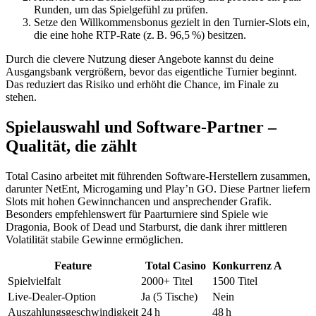
Runden, um das Spielgefühl zu prüfen.
Setze den Willkommensbonus gezielt in den Turnier‑Slots ein,
die eine hohe RTP‑Rate (z. B. 96,5 %) besitzen.
Durch die clevere Nutzung dieser Angebote kannst du deine
Ausgangsbank vergrößern, bevor das eigentliche Turnier beginnt.
Das reduziert das Risiko und erhöht die Chance, im Finale zu
stehen.
Spielauswahl und Software‑Partner –
Qualität, die zählt
Total Casino arbeitet mit führenden Software‑Herstellern zusammen,
darunter NetEnt, Microgaming und Play’n GO. Diese Partner liefern
Slots mit hohen Gewinnchancen und ansprechender Grafik.
Besonders empfehlenswert für Paarturniere sind Spiele wie
Dragonia, Book of Dead und Starburst, die dank ihrer mittleren
Volatilität stabile Gewinne ermöglichen.
Feature
Total Casino
Konkurrenz A
Spielvielfalt
2000+ Titel
1500 Titel
Live‑Dealer‑Option
Ja (5 Tische)
Nein
Auszahlungsgeschwindigkeit
24 h
48 h