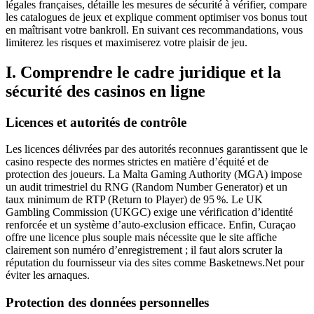
légales françaises, détaille les mesures de sécurité à vérifier, compare
les catalogues de jeux et explique comment optimiser vos bonus tout
en maîtrisant votre bankroll. En suivant ces recommandations, vous
limiterez les risques et maximiserez votre plaisir de jeu.
I. Comprendre le cadre juridique et la
sécurité des casinos en ligne
Licences et autorités de contrôle
Les licences délivrées par des autorités reconnues garantissent que le
casino respecte des normes strictes en matière d’équité et de
protection des joueurs. La Malta Gaming Authority (MGA) impose
un audit trimestriel du RNG (Random Number Generator) et un
taux minimum de RTP (Return to Player) de 95 %. Le UK
Gambling Commission (UKGC) exige une vérification d’identité
renforcée et un système d’auto‑exclusion efficace. Enfin, Curaçao
offre une licence plus souple mais nécessite que le site affiche
clairement son numéro d’enregistrement ; il faut alors scruter la
réputation du fournisseur via des sites comme Basketnews.Net pour
éviter les arnaques.
Protection des données personnelles