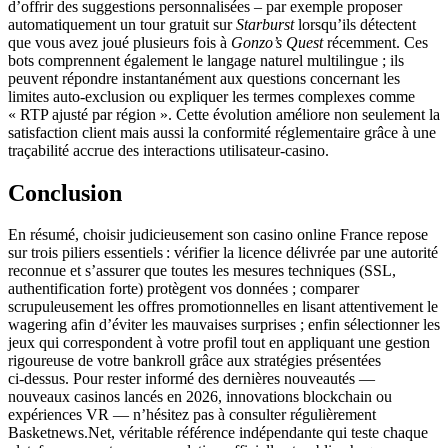
d’offrir des suggestions personnalisées – par exemple proposer
automatiquement un tour gratuit sur
Starburst
lorsqu’ils détectent
que vous avez joué plusieurs fois à
Gonzo’s Quest
récemment. Ces
bots comprennent également le langage naturel multilingue ; ils
peuvent répondre instantanément aux questions concernant les
limites auto‑exclusion ou expliquer les termes complexes comme
« RTP ajusté par région ». Cette évolution améliore non seulement la
satisfaction client mais aussi la conformité réglementaire grâce à une
traçabilité accrue des interactions utilisateur‑casino.
Conclusion
En résumé, choisir judicieusement son casino online France repose
sur trois piliers essentiels : vérifier la licence délivrée par une autorité
reconnue et s’assurer que toutes les mesures techniques (SSL,
authentification forte) protègent vos données ; comparer
scrupuleusement les offres promotionnelles en lisant attentivement le
wagering afin d’éviter les mauvaises surprises ; enfin sélectionner les
jeux qui correspondent à votre profil tout en appliquant une gestion
rigoureuse de votre bankroll grâce aux stratégies présentées
ci‑dessus. Pour rester informé des dernières nouveautés —
nouveaux casinos lancés en 2026, innovations blockchain ou
expériences VR — n’hésitez pas à consulter régulièrement
Basketnews.Net, véritable référence indépendante qui teste chaque