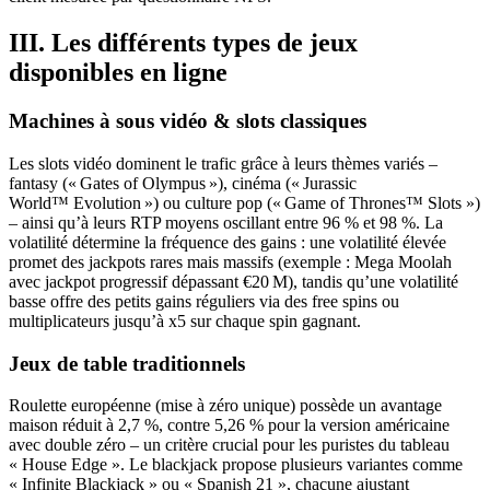
III. Les différents types de jeux
disponibles en ligne
Machines à sous vidéo & slots classiques
Les slots vidéo dominent le trafic grâce à leurs thèmes variés –
fantasy (« Gates of Olympus »), cinéma (« Jurassic
World™ Evolution ») ou culture pop (« Game of Thrones™ Slots »)
– ainsi qu’à leurs RTP moyens oscillant entre 96 % et 98 %. La
volatilité détermine la fréquence des gains : une volatilité élevée
promet des jackpots rares mais massifs (exemple : Mega Moolah
avec jackpot progressif dépassant €20 M), tandis qu’une volatilité
basse offre des petits gains réguliers via des free spins ou
multiplicateurs jusqu’à x5 sur chaque spin gagnant.
Jeux de table traditionnels
Roulette européenne (mise à zéro unique) possède un avantage
maison réduit à 2,7 %, contre 5,26 % pour la version américaine
avec double zéro – un critère crucial pour les puristes du tableau
« House Edge ». Le blackjack propose plusieurs variantes comme
« Infinite Blackjack » ou « Spanish 21 », chacune ajustant