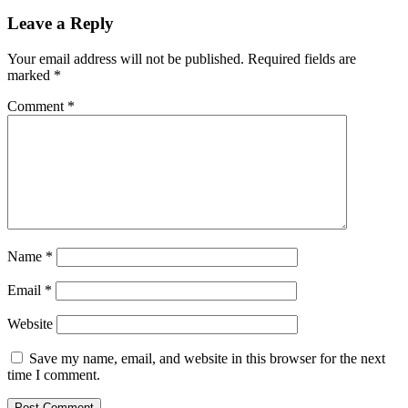
Leave a Reply
Your email address will not be published.
Required fields are
marked
*
Comment
*
Name
*
Email
*
Website
Save my name, email, and website in this browser for the next
time I comment.