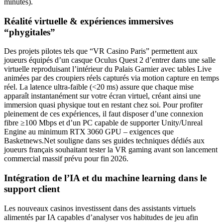
minutes).
Réalité virtuelle & expériences immersives
“phygitales”
Des projets pilotes tels que “VR Casino Paris” permettent aux
joueurs équipés d’un casque Oculus Quest 2 d’entrer dans une salle
virtuelle reproduisant l’intérieur du Palais Garnier avec tables Live
animées par des croupiers réels capturés via motion capture en temps
réel. La latence ultra‑faible (<20 ms) assure que chaque mise
apparaît instantanément sur votre écran virtuel, créant ainsi une
immersion quasi physique tout en restant chez soi. Pour profiter
pleinement de ces expériences, il faut disposer d’une connexion
fibre ≥100 Mbps et d’un PC capable de supporter Unity/Unreal
Engine au minimum RTX 3060 GPU – exigences que
Basketnews.Net souligne dans ses guides techniques dédiés aux
joueurs français souhaitant tester la VR gaming avant son lancement
commercial massif prévu pour fin 2026.
Intégration de l’IA et du machine learning dans le
support client
Les nouveaux casinos investissent dans des assistants virtuels
alimentés par IA capables d’analyser vos habitudes de jeu afin