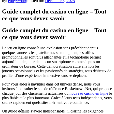
by:
eddyvwong
Posted on:
December 8, 2025
Guide complet du casino en ligne – Tout
ce que vous devez savoir
Guide complet du casino en ligne – Tout
ce que vous devez savoir
Le jeu en ligne connaît une explosion sans précédent depuis
quelques années : les plateformes se multiplient, les offres
promotionnelles sont plus alléchantes et la technologie permet
aujourd’hui de jouer depuis un smartphone comme depuis un
ordinateur de bureau. Cette démocratisation attire à la fois les
joueurs occasionnels et les passionnés de stratégies, tous désireux de
profiter d’une expérience immersive sans se déplacer.
Pour vous aider à naviguer dans cet univers dense, nous vous
invitons à consulter le site de référence Basketnews.Net, qui propose
chaque jour des classements actualisés du
nouveau casino en ligne
le
plus fiable et le plus innovant. Grâce à leurs tests indépendants, vous
saurez rapidement quels sites méritent votre confiance.
Un guide détaillé s’avère indispensable : il clarifie les exigences