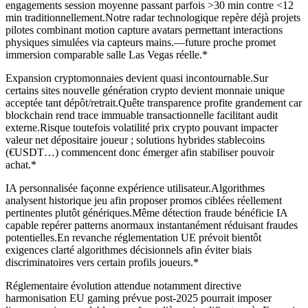
engagements session moyenne passant parfois >30 min contre <12
min traditionnellement.Notre radar technologique repère déjà projets
pilotes combinant motion capture avatars permettant interactions
physiques simulées via capteurs mains.—future proche promet
immersion comparable salle Las Vegas réelle.*
Expansion cryptomonnaies devient quasi incontournable.Sur
certains sites nouvelle génération crypto devient monnaie unique
acceptée tant dépôt/retrait.Quête transparence profite grandement car
blockchain rend trace immuable transactionnelle facilitant audit
externe.Risque toutefois volatilité prix crypto pouvant impacter
valeur net dépositaire joueur ; solutions hybrides stablecoins
(€USDT…) commencent donc émerger afin stabiliser pouvoir
achat.*
IA personnalisée façonne expérience utilisateur.Algorithmes
analysent historique jeu afin proposer promos ciblées réellement
pertinentes plutôt génériques.Même détection fraude bénéficie IA
capable repérer patterns anormaux instantanément réduisant fraudes
potentielles.En revanche réglementation UE prévoit bientôt
exigences clarté algorithmes décisionnels afin éviter biais
discriminatoires vers certain profils joueurs.*
Réglementaire évolution attendue notamment directive
harmonisation EU gaming prévue post‑2025 pourrait imposer