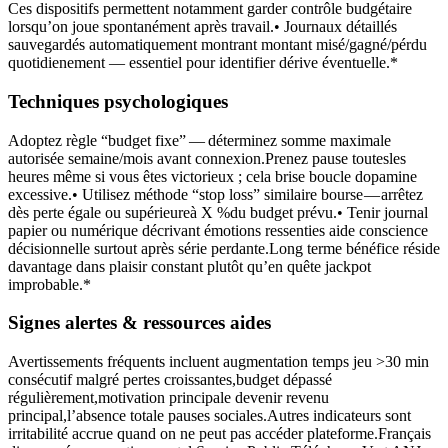
Ces dispositifs permettent notamment garder contrôle budgétaire
lorsqu’on joue spontanément après travail.• Journaux détaillés
sauvegardés automatiquement montrant montant misé/gagné/pérdu
quotidienement — essentiel pour identifier dérive éventuelle.*
Techniques psychologiques
Adoptez règle “budget fixe” — déterminez somme maximale
autorisée semaine/mois avant connexion.Prenez pause toutesles
heures même si vous êtes victorieux ; cela brise boucle dopamine
excessive.• Utilisez méthode “stop loss” similaire bourse — arrêtez
dès perte égale ou supérieureà X %du budget prévu.• Tenir journal
papier ou numérique décrivant émotions ressenties aide conscience
décisionnelle surtout après série perdante.Long terme bénéfice réside
davantage dans plaisir constant plutôt qu’en quête jackpot
improbable.*
Signes alertes & ressources aides
Avertissements fréquents incluent augmentation temps jeu >30 min
consécutif malgré pertes croissantes,budget dépassé
régulièrement,motivation principale devenir revenu
principal,l’absence totale pauses sociales.Autres indicateurs sont
irritabilité accrue quand on ne peut pas accéder plateforme.Français