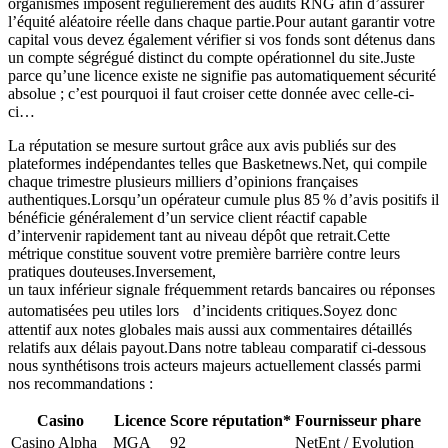
organismes imposent régulièrement des audits RNG afin d’assurer
l’équité aléatoire réelle dans chaque partie.Pour autant garantir votre
capital vous devez également vérifier si vos fonds sont détenus dans
un compte ségrégué distinct du compte opérationnel du site.Juste
parce qu’une licence existe ne signifie pas automatiquement sécurité
absolue ; c’est pourquoi il faut croiser cette donnée avec celle-ci-
ci…
La réputation se mesure surtout grâce aux avis publiés sur des
plateformes indépendantes telles que Basketnews.Net, qui compile
chaque trimestre plusieurs milliers d’opinions françaises
authentiques.Lorsqu’un opérateur cumule plus 85 % d’avis positifs il
bénéficie généralement d’un service client réactif capable
d’intervenir rapidement tant au niveau dépôt que retrait.Cette
métrique constitue souvent votre première barrière contre leurs
pratiques douteuses.Inversement,
un taux inférieur signale fréquemment retards bancaires ou réponses
automatisées peu utiles lors d’incidents critiques.Soyez donc
attentif aux notes globales mais aussi aux commentaires détaillés
relatifs aux délais payout.Dans notre tableau comparatif ci-dessous
nous synthétisons trois acteurs majeurs actuellement classés parmi
nos recommandations :
Casino
Licence
Score réputation*
Fournisseur phare
Casino Alpha
MGA
92
NetEnt / Evolution