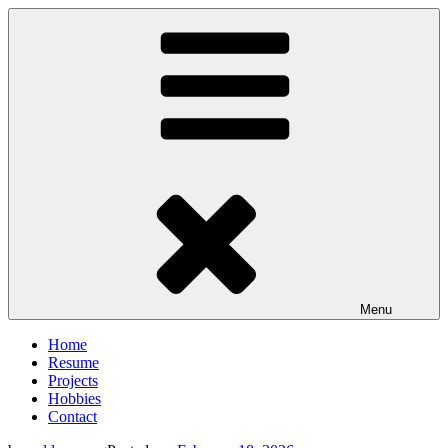
Skip
Edward V. Wong
to
content
Menu
Home
Resume
Projects
Hobbies
Contact