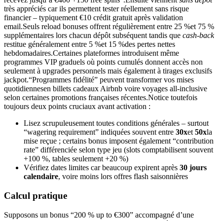
très appréciés car ils permettent tester réellement sans risque
financier – typiquement €10 crédit gratuit après validation
email.Seuls reload bonuses offrent régulièrement entre 25 %et 75 %
supplémentaires lors chacun dépôt subséquent tandis que
cash‑back
restitue généralement entre 5 %et 15 %des pertes nettes
hebdomadaires.Certaines plateformes introduisent même
programmes VIP graduels où points cumulés donnent accès non
seulement à upgrades personnels mais également à tirages exclusifs
jackpot.“Programmes fidélité” peuvent transformer vos mises
quotidiennes​en billets cadeaux Airbnb voire voyages all-inclusive
selon certaines promotions françaises récentes.Notice toutefois
toujours deux points cruciaux avant activation :
Lisez scrupuleusement toutes conditions générales – surtout
“wagering requirement” indiquées souvent entre
30x
et
50x
la
mise reçue ; certains bonus imposent également “contribution
rate” différenciée selon type jeu (slots comptabilisent souvent
+100 %, tables seulement +20 %)
Vérifiez dates limites car beaucoup expirent après
30 jours
calendaire
, voire moins lors offres flash saisonnières
Calcul pratique
Supposons un bonus “200 % up to €300” accompagné d’une