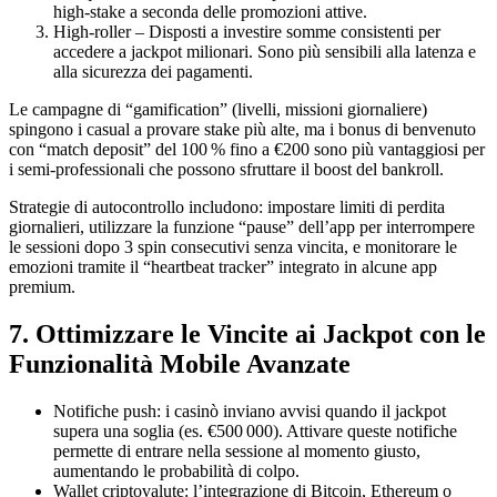
high‑stake a seconda delle promozioni attive.
High‑roller – Disposti a investire somme consistenti per
accedere a jackpot milionari. Sono più sensibili alla latenza e
alla sicurezza dei pagamenti.
Le campagne di “gamification” (livelli, missioni giornaliere)
spingono i casual a provare stake più alte, ma i bonus di benvenuto
con “match deposit” del 100 % fino a €200 sono più vantaggiosi per
i semi‑professionali che possono sfruttare il boost del bankroll.
Strategie di autocontrollo includono: impostare limiti di perdita
giornalieri, utilizzare la funzione “pause” dell’app per interrompere
le sessioni dopo 3 spin consecutivi senza vincita, e monitorare le
emozioni tramite il “heartbeat tracker” integrato in alcune app
premium.
7. Ottimizzare le Vincite ai Jackpot con le
Funzionalità Mobile Avanzate
Notifiche push: i casinò inviano avvisi quando il jackpot
supera una soglia (es. €500 000). Attivare queste notifiche
permette di entrare nella sessione al momento giusto,
aumentando le probabilità di colpo.
Wallet criptovalute: l’integrazione di Bitcoin, Ethereum o