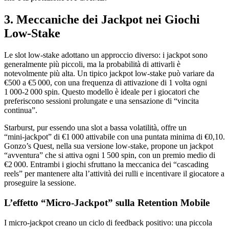
3. Meccaniche dei Jackpot nei Giochi
Low‑Stake
Le slot low‑stake adottano un approccio diverso: i jackpot sono
generalmente più piccoli, ma la probabilità di attivarli è
notevolmente più alta. Un tipico jackpot low‑stake può variare da
€500 a €5 000, con una frequenza di attivazione di 1 volta ogni
1 000‑2 000 spin. Questo modello è ideale per i giocatori che
preferiscono sessioni prolungate e una sensazione di “vincita
continua”.
Starburst, pur essendo una slot a bassa volatilità, offre un
“mini‑jackpot” di €1 000 attivabile con una puntata minima di €0,10.
Gonzo’s Quest, nella sua versione low‑stake, propone un jackpot
“avventura” che si attiva ogni 1 500 spin, con un premio medio di
€2 000. Entrambi i giochi sfruttano la meccanica dei “cascading
reels” per mantenere alta l’attività dei rulli e incentivare il giocatore a
proseguire la sessione.
L’effetto “Micro‑Jackpot” sulla Retention Mobile
I micro‑jackpot creano un ciclo di feedback positivo: una piccola