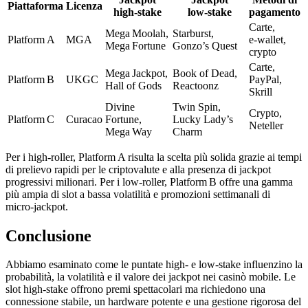
Piattaforma
Licenza
high‑stake
low‑stake
pagamento
Carte,
Mega Moolah,
Starburst,
Platform A
MGA
e‑wallet,
Mega Fortune
Gonzo’s Quest
crypto
Carte,
Mega Jackpot,
Book of Dead,
Platform B
UKGC
PayPal,
Hall of Gods
Reactoonz
Skrill
Divine
Twin Spin,
Crypto,
Platform C
Curacao
Fortune,
Lucky Lady’s
Neteller
Mega Way
Charm
Per i high‑roller, Platform A risulta la scelta più solida grazie ai tempi
di prelievo rapidi per le criptovalute e alla presenza di jackpot
progressivi milionari. Per i low‑roller, Platform B offre una gamma
più ampia di slot a bassa volatilità e promozioni settimanali di
micro‑jackpot.
Conclusione
Abbiamo esaminato come le puntate high‑ e low‑stake influenzino la
probabilità, la volatilità e il valore dei jackpot nei casinò mobile. Le
slot high‑stake offrono premi spettacolari ma richiedono una
connessione stabile, un hardware potente e una gestione rigorosa del