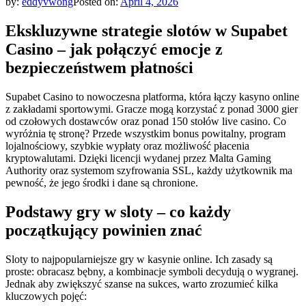
by:
eddyvwong
Posted on:
April 4, 2026
Ekskluzywne strategie slotów w Supabet
Casino – jak połączyć emocje z
bezpieczeństwem płatności
Supabet Casino to nowoczesna platforma, która łączy kasyno online
z zakładami sportowymi. Gracze mogą korzystać z ponad 3000 gier
od czołowych dostawców oraz ponad 150 stołów live casino. Co
wyróżnia tę stronę? Przede wszystkim bonus powitalny, program
lojalnościowy, szybkie wypłaty oraz możliwość płacenia
kryptowalutami. Dzięki licencji wydanej przez Malta Gaming
Authority oraz systemom szyfrowania SSL, każdy użytkownik ma
pewność, że jego środki i dane są chronione.
Podstawy gry w sloty – co każdy
początkujący powinien znać
Sloty to najpopularniejsze gry w kasynie online. Ich zasady są
proste: obracasz bębny, a kombinacje symboli decydują o wygranej.
Jednak aby zwiększyć szanse na sukces, warto zrozumieć kilka
kluczowych pojęć: