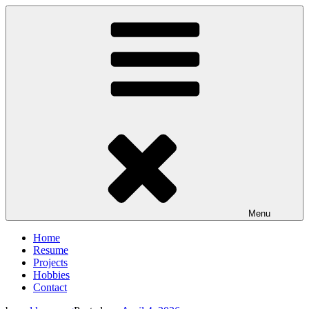
Skip
Edward V. Wong
to
content
Menu
Home
Resume
Projects
Hobbies
Contact