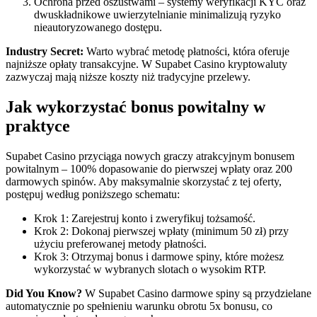
Ochrona przed oszustwami – systemy weryfikacji KYC oraz
dwuskładnikowe uwierzytelnianie minimalizują ryzyko
nieautoryzowanego dostępu.
Industry Secret:
Warto wybrać metodę płatności, która oferuje
najniższe opłaty transakcyjne. W Supabet Casino kryptowaluty
zazwyczaj mają niższe koszty niż tradycyjne przelewy.
Jak wykorzystać bonus powitalny w
praktyce
Supabet Casino przyciąga nowych graczy atrakcyjnym bonusem
powitalnym – 100% dopasowanie do pierwszej wpłaty oraz 200
darmowych spinów. Aby maksymalnie skorzystać z tej oferty,
postępuj według poniższego schematu:
Krok 1: Zarejestruj konto i zweryfikuj tożsamość.
Krok 2: Dokonaj pierwszej wpłaty (minimum 50 zł) przy
użyciu preferowanej metody płatności.
Krok 3: Otrzymaj bonus i darmowe spiny, które możesz
wykorzystać w wybranych slotach o wysokim RTP.
Did You Know?
W Supabet Casino darmowe spiny są przydzielane
automatycznie po spełnieniu warunku obrotu 5x bonusu, co