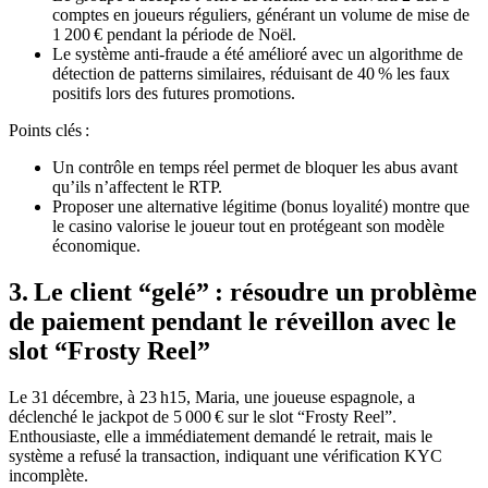
comptes en joueurs réguliers, générant un volume de mise de
1 200 € pendant la période de Noël.
Le système anti‑fraude a été amélioré avec un algorithme de
détection de patterns similaires, réduisant de 40 % les faux
positifs lors des futures promotions.
Points clés :
Un contrôle en temps réel permet de bloquer les abus avant
qu’ils n’affectent le RTP.
Proposer une alternative légitime (bonus loyalité) montre que
le casino valorise le joueur tout en protégeant son modèle
économique.
3. Le client “gelé” : résoudre un problème
de paiement pendant le réveillon avec le
slot “Frosty Reel”
Le 31 décembre, à 23 h15, Maria, une joueuse espagnole, a
déclenché le jackpot de 5 000 € sur le slot “Frosty Reel”.
Enthousiaste, elle a immédiatement demandé le retrait, mais le
système a refusé la transaction, indiquant une vérification KYC
incomplète.