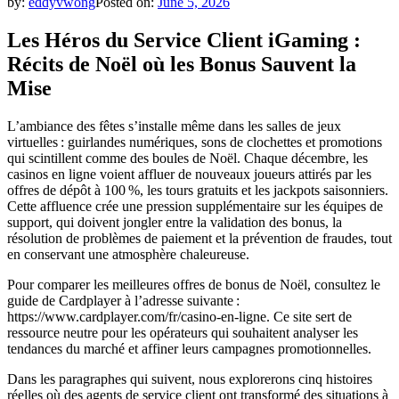
by:
eddyvwong
Posted on:
June 5, 2026
Les Héros du Service Client iGaming :
Récits de Noël où les Bonus Sauvent la
Mise
L’ambiance des fêtes s’installe même dans les salles de jeux
virtuelles : guirlandes numériques, sons de clochettes et promotions
qui scintillent comme des boules de Noël. Chaque décembre, les
casinos en ligne voient affluer de nouveaux joueurs attirés par les
offres de dépôt à 100 %, les tours gratuits et les jackpots saisonniers.
Cette affluence crée une pression supplémentaire sur les équipes de
support, qui doivent jongler entre la validation des bonus, la
résolution de problèmes de paiement et la prévention de fraudes, tout
en conservant une atmosphère chaleureuse.
Pour comparer les meilleures offres de bonus de Noël, consultez le
guide de Cardplayer à l’adresse suivante :
https://www.cardplayer.com/fr/casino-en-ligne. Ce site sert de
ressource neutre pour les opérateurs qui souhaitent analyser les
tendances du marché et affiner leurs campagnes promotionnelles.
Dans les paragraphes qui suivent, nous explorerons cinq histoires
réelles où des agents de service client ont transformé des situations à