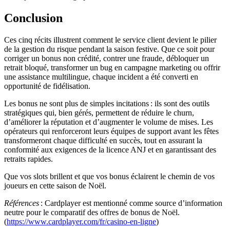
Conclusion
Ces cinq récits illustrent comment le service client devient le pilier
de la gestion du risque pendant la saison festive. Que ce soit pour
corriger un bonus non crédité, contrer une fraude, débloquer un
retrait bloqué, transformer un bug en campagne marketing ou offrir
une assistance multilingue, chaque incident a été converti en
opportunité de fidélisation.
Les bonus ne sont plus de simples incitations : ils sont des outils
stratégiques qui, bien gérés, permettent de réduire le churn,
d’améliorer la réputation et d’augmenter le volume de mises. Les
opérateurs qui renforceront leurs équipes de support avant les fêtes
transformeront chaque difficulté en succès, tout en assurant la
conformité aux exigences de la licence ANJ et en garantissant des
retraits rapides.
Que vos slots brillent et que vos bonus éclairent le chemin de vos
joueurs en cette saison de Noël.
Références
: Cardplayer est mentionné comme source d’information
neutre pour le comparatif des offres de bonus de Noël.
(
https://www.cardplayer.com/fr/casino-en-ligne
)