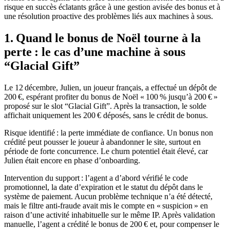
risque en succès éclatants grâce à une gestion avisée des bonus et à
une résolution proactive des problèmes liés aux machines à sous.
1. Quand le bonus de Noël tourne à la
perte : le cas d’une machine à sous
“Glacial Gift”
Le 12 décembre, Julien, un joueur français, a effectué un dépôt de
200 €, espérant profiter du bonus de Noël « 100 % jusqu’à 200 € »
proposé sur le slot “Glacial Gift”. Après la transaction, le solde
affichait uniquement les 200 € déposés, sans le crédit de bonus.
Risque identifié : la perte immédiate de confiance. Un bonus non
crédité peut pousser le joueur à abandonner le site, surtout en
période de forte concurrence. Le churn potentiel était élevé, car
Julien était encore en phase d’onboarding.
Intervention du support : l’agent a d’abord vérifié le code
promotionnel, la date d’expiration et le statut du dépôt dans le
système de paiement. Aucun problème technique n’a été détecté,
mais le filtre anti‑fraude avait mis le compte en « suspicion » en
raison d’une activité inhabituelle sur le même IP. Après validation
manuelle, l’agent a crédité le bonus de 200 € et, pour compenser le