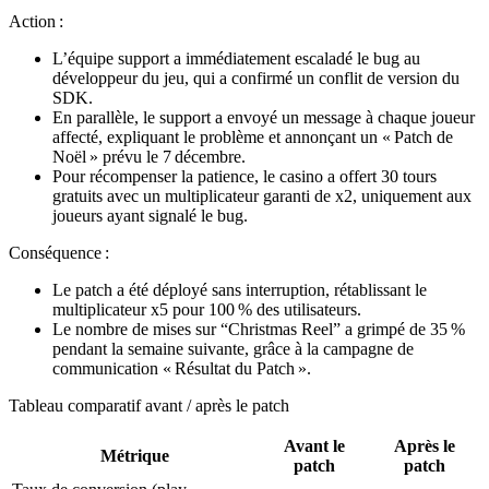
Action :
L’équipe support a immédiatement escaladé le bug au
développeur du jeu, qui a confirmé un conflit de version du
SDK.
En parallèle, le support a envoyé un message à chaque joueur
affecté, expliquant le problème et annonçant un « Patch de
Noël » prévu le 7 décembre.
Pour récompenser la patience, le casino a offert 30 tours
gratuits avec un multiplicateur garanti de x2, uniquement aux
joueurs ayant signalé le bug.
Conséquence :
Le patch a été déployé sans interruption, rétablissant le
multiplicateur x5 pour 100 % des utilisateurs.
Le nombre de mises sur “Christmas Reel” a grimpé de 35 %
pendant la semaine suivante, grâce à la campagne de
communication « Résultat du Patch ».
Tableau comparatif avant / après le patch
Avant le
Après le
Métrique
patch
patch