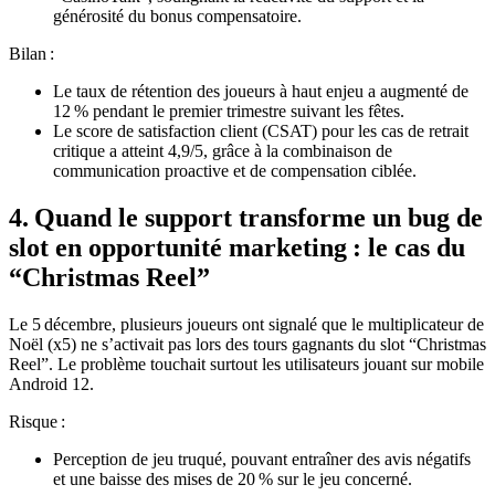
générosité du bonus compensatoire.
Bilan :
Le taux de rétention des joueurs à haut enjeu a augmenté de
12 % pendant le premier trimestre suivant les fêtes.
Le score de satisfaction client (CSAT) pour les cas de retrait
critique a atteint 4,9/5, grâce à la combinaison de
communication proactive et de compensation ciblée.
4. Quand le support transforme un bug de
slot en opportunité marketing : le cas du
“Christmas Reel”
Le 5 décembre, plusieurs joueurs ont signalé que le multiplicateur de
Noël (x5) ne s’activait pas lors des tours gagnants du slot “Christmas
Reel”. Le problème touchait surtout les utilisateurs jouant sur mobile
Android 12.
Risque :
Perception de jeu truqué, pouvant entraîner des avis négatifs
et une baisse des mises de 20 % sur le jeu concerné.