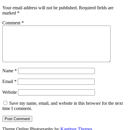
Your email address will not be published.
Required fields are
marked
*
Comment
*
Name
*
Email
*
Website
Save my name, email, and website in this browser for the next
time I comment.
Theme Online Photography by
Kantipur Themes